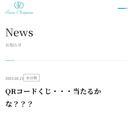
News
ブライダルフェア
お知らせ
プラン
衣裳
未分類
2003.08.15
ウェディングドレス
カラードレス
QRコードくじ・・・当たるか
和装
タキシード
衣裳ご予約
な？？？
お料理