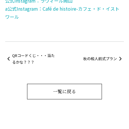
公式Instagram：ラヴィール岡山
カフェ・ランチ
a
公式Instagram：Café de histoire-カフェ・ド・イスト
ワール
成人式
採用情報
QRコードくじ・・・当た
秋の和人前式プラン
プライバシーポリシー
るかな？？？
NEWS
一覧に戻る
来館予約
資料請求