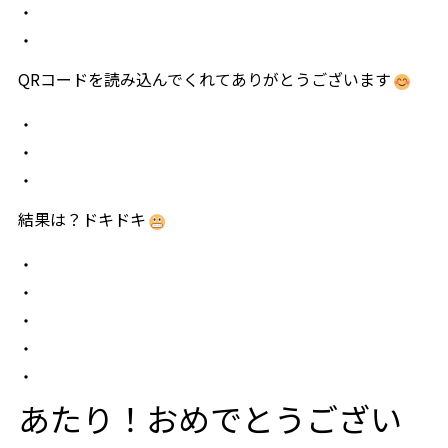
パーティレポート
・
・
施設案内
QRコードを読み込んでくれてありがとうございます
Chapel
・
グレイスコート・チャーチ
MOA
・
Banquet
・
嘉（Yorokobi）の間
ブルームガーデン
シャンティ
Bona（ボナ）
結果は？ドキドキ
GENNU（ジェンヌ）
・
・
アクセス
・
・
・
よくあるご質問
あたり！おめでとうござい
式をされるお客様へ