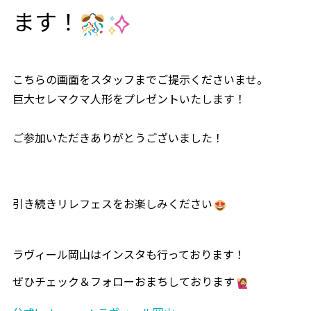
ます！
列席者の皆様へ
はじめての式場見学の方へ
こちらの画面をスタッフまでご提示くださいませ。
巨大セレマクマ人形をプレゼントいたします！
ブライダルエステ
ご参加いただきありがとうございました！
スタッフ情報
卒花パーティー・リレフェス
引き続きリレフェスをお楽しみください
LINEコンシェルジュデスク
ラヴィール岡山はインスタも行っております！
ぜひチェック＆フォローおまちしております
パーティ・宴会