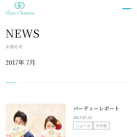
NEWS
ブライダルフェア
お知らせ
プラン
2017年
7月
衣裳
ウェディングドレス
カラードレス
和装
タキシード
衣裳ご予約
パーティーレポート
2017.07.31
お料理
ニュース
その他