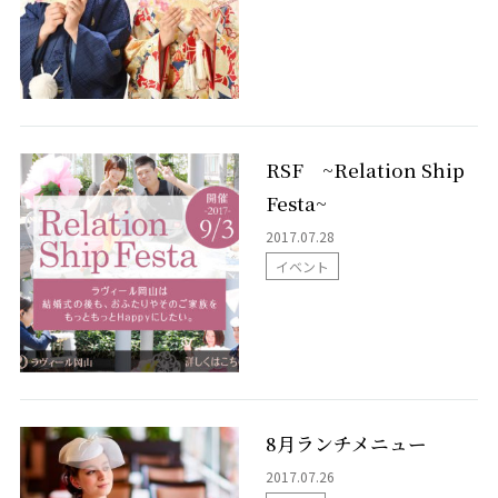
パーティレポート
施設案内
Chapel
グレイスコート・チャーチ
MOA
RSF ~Relation Ship
Banquet
Festa~
嘉（Yorokobi）の間
ブルームガーデン
2017.07.28
シャンティ
Bona（ボナ）
イベント
GENNU（ジェンヌ）
アクセス
よくあるご質問
8月ランチメニュー
2017.07.26
式をされるお客様へ