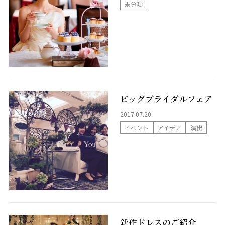
未分類
列席者の皆様へ
はじめての式場見学の方へ
ブライダルエステ
ビッグブライダルフェア
2017.07.20
スタッフ情報
イベント
アイデア
演出
卒花パーティー・リレフェス
LINEコンシェルジュデスク
パーティ・宴会
新作ドレスのご紹介