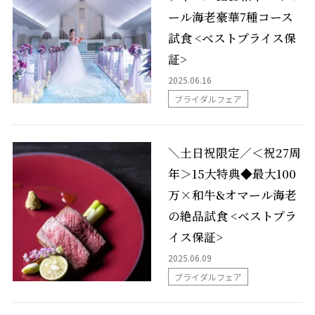
ール海老豪華7種コース
列席者の皆様へ
試食 <ベストプライス保
証>
はじめての式場見学の方へ
2025.06.16
ブライダルフェア
ブライダルエステ
＼土日祝限定／＜祝27周
スタッフ情報
年＞15大特典◆最大100
万×和牛&オマール海老
卒花パーティー・リレフェス
の絶品試食 <ベストプラ
LINEコンシェルジュデスク
イス保証>
2025.06.09
ブライダルフェア
パーティ・宴会