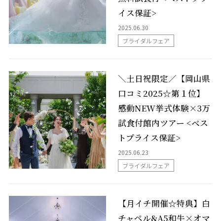
パーティレポート
イス保証>
2025.06.30
施設案内
ブライダルフェア
Chapel
グレイスコート・チャーチ
MOA
＼土日祝限定／【岡山県
Banquet
嘉（Yorokobi）の間
ブルームガーデン
口コミ2025☆第１位】
シャンティ
Bona（ボナ）
感動NEW挙式体験×3万
GENNU（ジェンヌ）
試食付館内ツアー <ベス
トプライス保証>
アクセス
2025.06.23
ブライダルフェア
よくあるご質問
【月イチ開催☆特典】白
式をされるお客様へ
チャペル&A5和牛×オマ