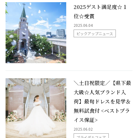
2025ゲスト満足度☆１
カフェ・ランチ
位☆受賞
成人式
2025.06.04
ピックアップニュース
採用情報
プライバシーポリシー
NEWS
＼土日祝限定／【県下最
大級☆人気ブランド入
荷】最旬ドレスを見学＆
無料試食付 <ベストプラ
来館予約
イス保証>
2025.06.02
資料請求
ブライダルフェア