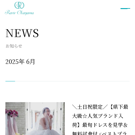
NEWS
ブライダルフェア
お知らせ
プラン
2025年
6月
衣裳
ウェディングドレス
カラードレス
和装
タキシード
衣裳ご予約
＼土日祝限定／【県下最
大級☆人気ブランド入
お料理
荷】最旬ドレスを見学＆
無料試食付 <ベストプラ