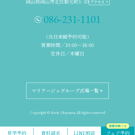
岡山県岡山市北区駅元町1−10
アクセス
086-231-1101
（当日来館予約可能）
営業時間／10:00～18:00
定休日／木曜日
マリアージュグループ式場一覧
豪華特典つき
◆関西エリア
Copyright © Ravir Okayama All rights reserved
見学予約
資料請求
LINE相談
フェア予約