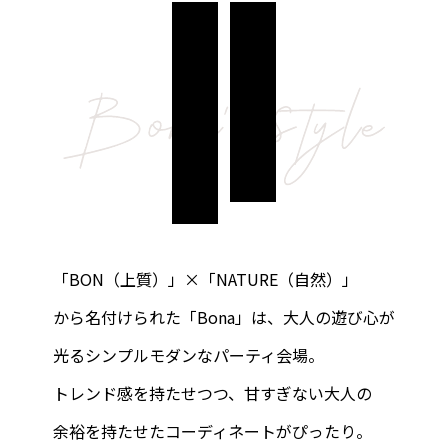
パーティレポート
洗練された上質空間
大人カジュアルな
施設案内
Chapel
グレイスコート・チャーチ
MOA
Banquet
嘉（Yorokobi）の間
ブルームガーデン
シャンティ
Bona（ボナ）
GENNU（ジェンヌ）
「BON（上質）」×「NATURE（自然）」
アクセス
から名付けられた「Bona」は、大人の遊び心が
光るシンプルモダンなパーティ会場。
よくあるご質問
トレンド感を持たせつつ、甘すぎない大人の
余裕を持たせたコーディネートがぴったり。
式をされるお客様へ