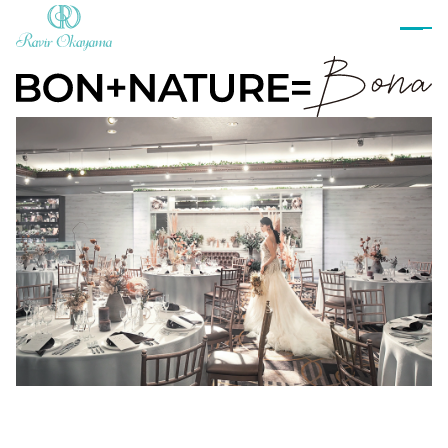
ブライダルフェア
プラン
衣裳
ウェディングドレス
カラードレス
和装
タキシード
衣裳ご予約
お料理