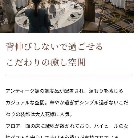
カフェ・ランチ
成人式
背伸びしないで過ごせる
採用情報
こだわりの癒し空間
プライバシーポリシー
NEWS
アンティーク調の調度品が配置され、温もりを感じる
カジュアルな空間。
華やか過ぎずシンプル過ぎないこだ
わりの装飾は大人花嫁に人気。
来館予約
フロア一面の床に絨毯が敷かれており、ハイヒールの女
資料請求
性ゲストも安心して歩ける心遣いが支持
されている。