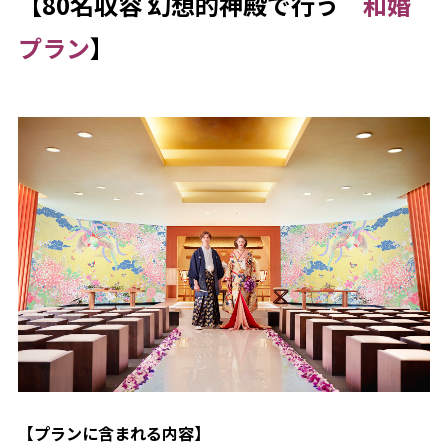
【80名収容 幻想的神殿で行う
和婚
プラン
】
列席者の皆様へ
はじめての式場見学の方へ
ブライダルエステ
スタッフ情報
卒花パーティー・リレフェス
LINEコンシェルジュデスク
パーティ・宴会
【プランに含まれる内容】