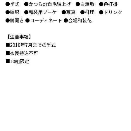
●挙式 ●かつらor自毛結上げ ●白無垢 ●色打掛
カフェ・ランチ
●紋服 ●和装用ブーケ ●写真 ●料理 ●ドリンク
●鏡開き ●コーディネート ●会場和装花
成人式
【注意事項】
■2018年7月までの挙式
採用情報
■衣裳持込不可
■10組限定
プライバシーポリシー
NEWS
来館予約
資料請求