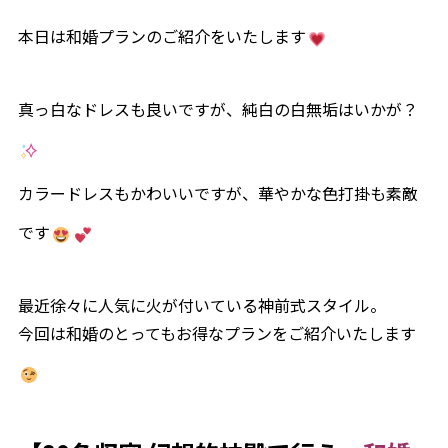
パーティレポート
本日は和婚プランのご紹介をいたします
施設案内
真っ白なドレスも良いですが、純白の白無垢はいかが？
Chapel
グレイスコート・チャーチ
MOA
Banquet
嘉（Yorokobi）の間
ブルームガーデン
カラードレスもかわいいですが、華やかな色打掛も素敵
シャンティ
Bona（ボナ）
です
GENNU（ジェンヌ）
アクセス
最近徐々に人気に火が付いている神前式スタイル。
今回は和婚のとってもお得なプランをご紹介いたします
よくあるご質問
式をされるお客様へ