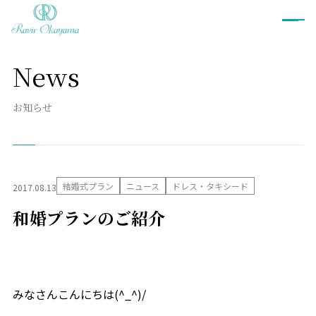
News
ブライダルフェア
お知らせ
プラン
衣裳
結婚式プラン
ニュース
ドレス・タキシード
2017.08.13
ウェディングドレス
カラードレス
和婚プランのご紹介
和装
タキシード
衣裳ご予約
お料理
みなさんこんにちは(^_^)/